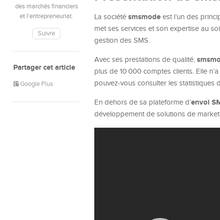
des marchés financiers
smsmode
et l'entrepreneuriat.
La société
est l’un des prin
met ses services et son expertise au soin
Suivre
gestion des SMS.
smsmo
Avec ses prestations de qualité,
Partager cet article
plus de 10 000 comptes clients. Elle n’a 
pouvez-vous consulter les statistiques
Google Plus
envoi 
En dehors de sa plateforme d’
développement de solutions de market