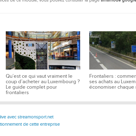
smsmode google
rvices de ce module, vous pouvez consulter la page
Qu’est ce qui vaut vraiment le
Frontaliers : commen
coup d’acheter au Luxembourg ?
ses achats au Luxe
Le guide complet pour
économiser chaque 
frontaliers
live avec streamonsport.net
tionnement de cette entreprise