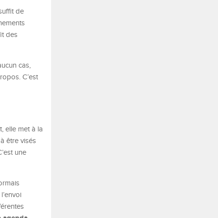
suffit de
ignements
it des
 aucun cas,
propos. C’est
, elle met à la
à être visés
C’est une
ormais
l’envoi
férentes