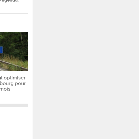
 agenda
.
t optimiser
mbourg pour
mois