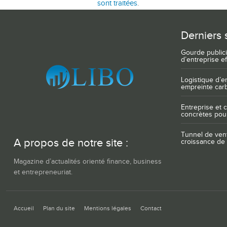
sont traitées
.
Derniers 
Gourde publici
d’entreprise ef
Logistique d’e
empreinte car
Entreprise et c
concrètes pour
Tunnel de ven
A propos de notre site :
croissance de 
Magazine d’actualités orienté finance, business
et entrepreneuriat.
Accueil
Plan du site
Mentions légales
Contact