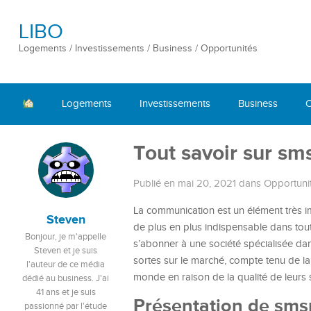
LIBO
Logements / Investissements / Business / Opportunités
Logements
Investissements
Business
O
Tout savoir sur s
Publié en mai 20, 2021
dans
Opportuni
La communication est un élément très imp
Steven
de plus en plus indispensable dans toute
Bonjour, je m'appelle
s’abonner à une société spécialisée dan
Steven et je suis
sortes sur le marché, compte tenu de la
l'auteur de ce média
monde en raison de la qualité de leurs s
dédié au business. J'ai
41 ans et je suis
Présentation de sm
passionné par l'étude