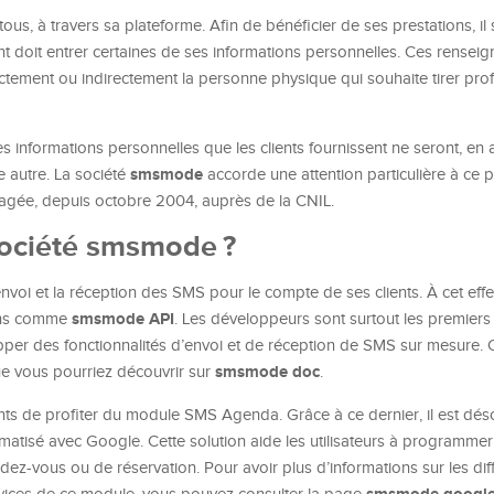
tous, à travers sa plateforme. Afin de bénéficier de ses prestations, il 
 client doit entrer certaines de ses informations personnelles. Ces rense
rectement ou indirectement la personne physique qui souhaite tirer prof
les informations personnelles que les clients fournissent ne seront, en
smsmode
 autre. La société
accorde une attention particulière à ce 
ngagée, depuis octobre 2004, auprès de la CNIL.
société smsmode ?
’envoi et la réception des SMS pour le compte de ses clients. À cet effet
smsmode API
ions comme
. Les développeurs sont surtout les premiers 
opper des fonctionnalités d’envoi et de réception de SMS sur mesure. 
smsmode doc
e vous pourriez découvrir sur
.
ts de profiter du module SMS Agenda. Grâce à ce dernier, il est dés
matisé avec Google. Cette solution aide les utilisateurs à programmer 
z-vous ou de réservation. Pour avoir plus d’informations sur les dif